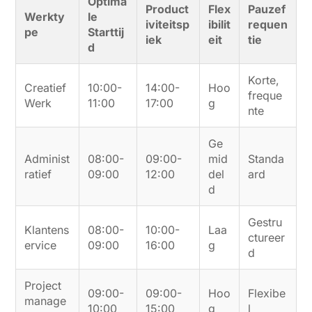
Optima
Product
Flex
Pauzef
Werkty
le
iviteitsp
ibilit
requen
pe
Starttij
iek
eit
tie
d
Korte,
Creatief
10:00-
14:00-
Hoo
freque
Werk
11:00
17:00
g
nte
Ge
Administ
08:00-
09:00-
mid
Standa
ratief
09:00
12:00
del
ard
d
Gestru
Klantens
08:00-
10:00-
Laa
ctureer
ervice
09:00
16:00
g
d
Project
09:00-
09:00-
Hoo
Flexibe
manage
10:00
15:00
g
l